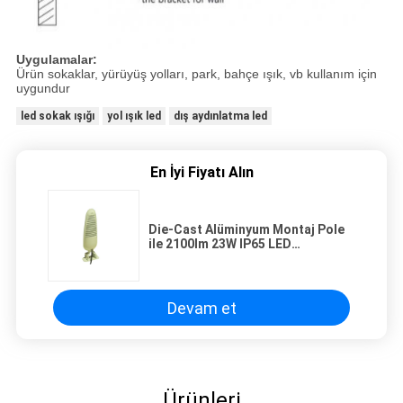
Uygulamalar:
Ürün sokaklar, yürüyüş yolları, park, bahçe ışık, vb kullanım için
uygundur
led sokak ışığı
yol ışık led
dış aydınlatma led
En İyi Fiyatı Alın
Die-Cast Alüminyum Montaj Pole
ile 2100lm 23W IP65 LED
Courtyard Işık
Devam et
Ürünleri