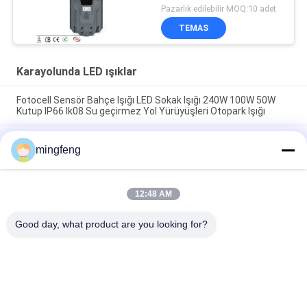
Pilli
Pazarlık edilebilir MOQ:10 adet
TEMAS
Karayolunda LED ışıklar
Fotocell Sensör Bahçe Işığı LED Sokak Işığı 240W 100W 50W
Kutup IP66 Ik08 Su geçirmez Yol Yürüyüşleri Otopark Işığı
Güçlü Hava Durumuna Dirençli IP66 LED Sokak Işığı Fotocell
mingfeng
30W-240W Platform Otobüs Durumu Transit Hub için
LED Park Işığı Alüminyum Dış Işık Hareket Algılayıcı 1-10V Dali
Hafiflendirme Yüksek Parlaklık LED Yol Lambası
12:48 AM
Popüler Kategoriler
Good day, what product are you looking for?
Tüm
LED Üçlü Korumalı 
LED Taşkın Işık
Işıklar