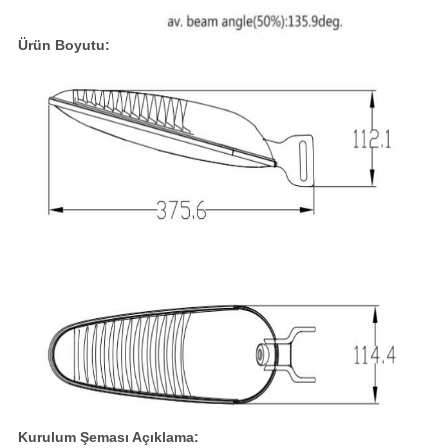
Ürün Boyutu:
Kurulum Şeması Açıklama: