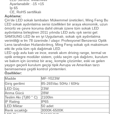
Ayarlanabilir: -15 +15
İp 65
CE, RoHS sertifikalı
Açıklama:
Çin'de LED sokak lambaları Mükemmel üreticileri, Ming Feng Bu
LED sokak aydınlatma serisi özellikleri bir araya ekonomik, uzun
ömürlü ve çevre koruma dahil olmak üzere tüm sokak LED
aydınlatma birleştiren 2011 yılında LED avlu ışık serisi gel.
SAMSUNG LED ile en iyi Uygulamalı, sokak ışık aydınlatma
verimliliği w lm 78 üzerinde / ulaşır.
Profesyonel Benzersiz Optik
Lens tarafından Hızlandırılmış, Ming Feng sokak ışık maksimum
etki ile yola tüm ışık dağıtmak LED.
LED ışığı avlu katı ve ince, esnek akım driving range, termal ve
optik entegre modüler sistem, çoklu seçim ışık dağılımı, kurulum
ve bakım için ücretsiz bir araç, komple çözümler, eski ve gelen
yaygın geçerli kurulum geçişi tipik Avrupa ve Amerikan tarzı
benimsemesi çeşitli kontrol yöntemleri.
Özellikler:
Madde
MF-Y023W
Giriş gerilimi
85-265Vac 50Hz / 60Hz
LED Güç
23W
Anma Gücü
28W
Teslim Akı (Tj80 ° C)
2100lm
IP Rating
IP65
LED Miktar
50 adet
Renk sıcaklığı
3000K-6500K