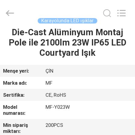
2026
Ming
Feng
Lighting
Co.,Ltd..
Karayolunda LED ışıklar
All
Rights
Reserved.
Die-Cast Alüminyum Montaj
EV
Pole ile 2100lm 23W IP65 LED
ÜRÜNLER
Courtyard Işık
VIDEOLAR
Menşe yeri:
ÇİN
Marka adı:
MF
HAKKIMIZDA
Sertifika:
CE, RoHS
FABRIKA
Model
MF-Y023W
numarası:
TURU
Min sipariş
200PCS
miktarı: