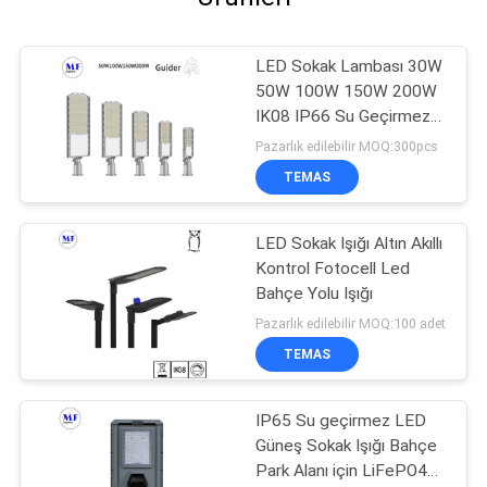
LED Sokak Lambası 30W
50W 100W 150W 200W
IK08 IP66 Su Geçirmez
Açık Otopark Aydınlatma
Pazarlık edilebilir MOQ:300pcs
TEMAS
LED Sokak Işığı Altın Akıllı
Kontrol Fotocell Led
Bahçe Yolu Işığı
Pazarlık edilebilir MOQ:100 adet
TEMAS
IP65 Su geçirmez LED
Güneş Sokak Işığı Bahçe
Park Alanı için LiFePO4