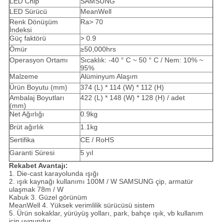
LED Chip
SAMSUNG
LED Sürücü
MeanWell
Renk Dönüşüm
Ra> 70
İndeksi
Güç faktörü
> 0.9
Ömür
≥50,000hrs
Operasyon Ortamı
Sıcaklık: -40 ° C ~ 50 ° C / Nem: 10% ~
95%
Malzeme
Alüminyum Alaşım
Ürün Boyutu (mm)
374 (L) * 114 (W) * 112 (H)
Ambalaj Boyutları
422 (L) * 148 (W) * 128 (H) / adet
(mm)
Net Ağırlığı
0.9kg
Brüt ağırlık
1.1kg
Sertifika
CE / RoHS
Garanti Süresi
5 yıl
Rekabet Avantajı:
1. Die-cast karayolunda ışığı
2. ışık kaynağı kullanımı 100M / W SAMSUNG çip, armatür
ulaşmak 78m / W
Kabuk 3. Güzel görünüm
MeanWell 4. Yüksek verimlilik sürücüsü sistem
5. Ürün sokaklar, yürüyüş yolları, park, bahçe ışık, vb kullanım
için uygundur