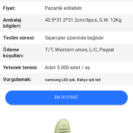
KALITE
Fiyat:
Pazarlık edilebilir
KONTROL
Ambalaj
43.5*31.2*31.2cm/6pcs, G.W: 12Kg
bilgileri:
BIZE
Teslim süresi:
Siparişler üzerinde bağlıdır
ULAŞIN
Ödeme
T/T, Western union, L/C, Paypal
koşulları:
BIR
Yetenek temini:
Adet 5.000 adet / ay
TEKLIF
Vurgulamak:
,
ISTEĞI
samsung LED ışık
Bahçe ışık led
EN IYI FIYAT
SITE
HARITASI
PRIVACY