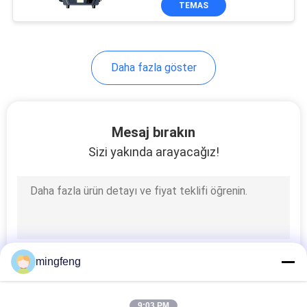
TEMAS
56
Şekillendirilebilir ray
lambası
Daha fazla göster
Mesaj bırakın
Sizi yakında arayacağız!
147
LED Dış Peyzaj
Aydınlatma
mingfeng
424
9:03 PM