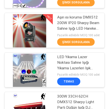
KALITE
ŞIMDI SORGULAMA
KONTROL
HOT
Aşırı ısı koruma DMX512
223
200W IP20 Sharpy Beam
BIZE
Sahne Işığı LED Hareketli
ULAŞIN
stadyum ışıkları led
Baş Işığı
Pazarlık edilebilir MOQ:100 adet
ŞIMDI SORGULAMA
BIR
TEKLIF
LED Yıkama Lazer
Noktası Sahne Işığı
ISTEĞI
Yıkama Lazerleri Işık
225
Noktası Projeksiyon Çok
Pazarlık edilebilir MOQ:100 adet
fonksiyonel Hallbar Slow
SITE
Yüksek defne
TEMAS
Roll Performin
HARITASI
aydınlatma led
300W 33CH 62CH
DMX512 Sharpy Light
PRIVACY
Parti Düğün Işığı DJ