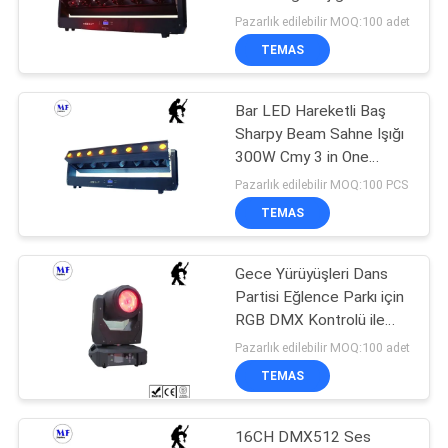
POLICY
Göster Light LED
Pazarlık edilebilir MOQ:100 adet
Hareketli Baş Işığı
TEMAS
102
LED Patlama
Bar LED Hareketli Baş
Sharpy Beam Sahne Işığı
Korumalı Işıklar
300W Cmy 3 in One
Beam Wash Lazerler
Pazarlık edilebilir MOQ:100 PCS
Hareketli Baş Işık Noktası
TEMAS
Projeksiyonu
Gece Yürüyüşleri Dans
57
Partisi Eğlence Parkı için
RGB DMX Kontrolü ile
led tünel ışık
Hareketli Baş LED Sahne
Pazarlık edilebilir MOQ:100 adet
Işığı
TEMAS
16CH DMX512 Ses