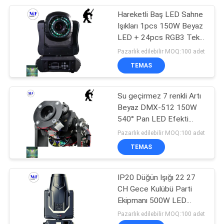
Hareketli Baş LED Sahne
47
Işıkları 1pcs 150W Beyaz
LED Havacılık İkaz
LED + 24pcs RGB3 Tek
Etki Hareketli Nokta
Pazarlık edilebilir MOQ:100 adet
Lambası
Işıkları Sahne Işıkları
TEMAS
Su geçirmez 7 renkli Artı
Beyaz DMX-512 150W
540° Pan LED Efekti
74
Lazer Dans LED Sahne
Pazarlık edilebilir MOQ:100 adet
Işığı Hareketli Baş
TEMAS
LED Spot Track ışığı
Fenerler
IP20 Düğün Işığı 22 27
CH Gece Kulübü Parti
Ekipmanı 500W LED
Hareketli Baş Noktası
Pazarlık edilebilir MOQ:100 adet
Işığı