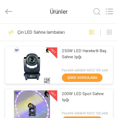
2026
Ming
Feng
Ürünler
Lighting
Co.,Ltd..
All
Rights
Reserved.
EV
228
Çin LED Sahne lambaları
LED Üçlü Korumalı
ÜRÜNLER
Işıklar
HOT
250W LED Hareketli Baş
Sahne Işığı
VIDEOLAR
Pazarlık edilebilir MOQ:100 adet
HAKKIMIZDA
ŞIMDI SORGULAMA
305
HOT
FABRIKA
200W LED Spot Sahne
LED Taşkın Işık
Işığı
TURU
Pazarlık edilebilir MOQ:100 adet