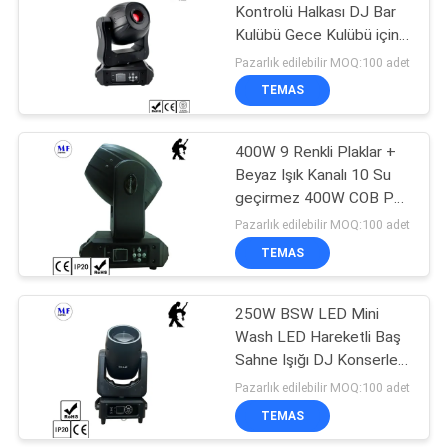
Kontrolü Halkası DJ Bar
Kulübü Gece Kulübü için
323
150W Hareketli Baş LED
Pazarlık edilebilir MOQ:100 adet
Sahne Işığı
Karayolunda LED
TEMAS
ışıklar
400W 9 Renkli Plaklar +
Beyaz Işık Kanalı 10 Su
geçirmez 400W COB Pan
LED Efekt Lazer Dans
Pazarlık edilebilir MOQ:100 adet
Etkinlik Baş Fenerleri
TEMAS
30
250W BSW LED Mini
LED Arama Işığı
Wash LED Hareketli Baş
Sahne Işığı DJ Konserleri
Canlı Müzik Festivali
Pazarlık edilebilir MOQ:100 adet
Gösteri için DMX Ses
TEMAS
Ses Kontrolüyle