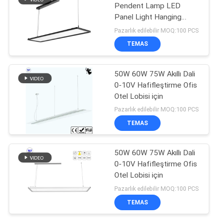
Light Mirror Transparent
Pendent Lamp LED
LED Pendent Panel Light
Panel Light Hanging
323
with Black White Silver
Commercial Residential
Pazarlık edilebilir MOQ:100 PCS
High End Class Anti Glare
Karayolunda LED
TEMAS
4FT 5FT 50W 60W
ışıklar
50W 60W 75W Akıllı Dali
0-10V Hafifleştirme Ofis
Otel Lobisi için
Pazarlık edilebilir MOQ:100 PCS
TEMAS
30
50W 60W 75W Akıllı Dali
LED Arama Işığı
0-10V Hafifleştirme Ofis
Otel Lobisi için
Pazarlık edilebilir MOQ:100 PCS
TEMAS