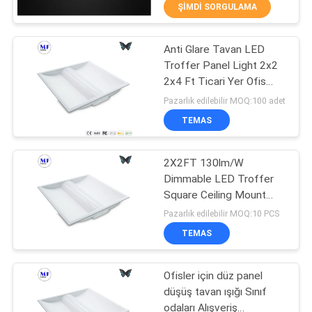
KALITE
ŞIMDI SORGULAMA
KONTROL
Anti Glare Tavan LED
223
Troffer Panel Light 2x2
BIZE
2x4 Ft Ticari Yer Ofis
ULAŞIN
stadyum ışıkları led
Perakende Mağaza Sınıf
Pazarlık edilebilir MOQ:100 adet
Odası
TEMAS
BIR
TEKLIF
2X2FT 130lm/W
Dimmable LED Troffer
ISTEĞI
Square Ceiling Mount
225
Retrofit Light LED Ticari
Pazarlık edilebilir MOQ:10 PCS
Düz Panel Işık
SITE
Yüksek defne
TEMAS
HARITASI
aydınlatma led
Ofisler için düz panel
düşüş tavan ışığı Sınıf
PRIVACY
odaları Alışveriş