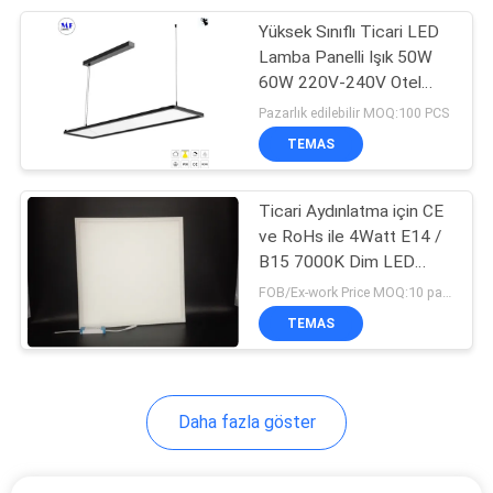
Yüksek Sınıflı Ticari LED
47
Lamba Panelli Işık 50W
LED Havacılık İkaz
60W 220V-240V Otel
Perakende Mağazası
Pazarlık edilebilir MOQ:100 PCS
Lambası
Alışveriş Merkezi
TEMAS
Ticari Aydınlatma için CE
ve RoHs ile 4Watt E14 /
B15 7000K Dim LED
74
Ampul
FOB/Ex-work Price MOQ:10 parça
TEMAS
LED Spot Track ışığı
Daha fazla göster