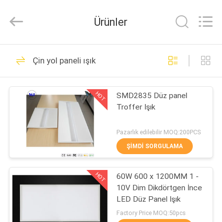
2026
Ming
Feng
Ürünler
Lighting
Co.,Ltd..
All
Rights
Reserved.
EV
228
Çin yol paneli ışık
LED Üçlü Korumalı
ÜRÜNLER
Işıklar
HOT
SMD2835 Düz panel
Troffer Işık
VIDEOLAR
Pazarlık edilebilir MOQ:200PCS
HAKKIMIZDA
ŞIMDI SORGULAMA
305
HOT
FABRIKA
60W 600 x 1200MM 1 -
LED Taşkın Işık
10V Dim Dikdörtgen İnce
TURU
LED Düz Panel Işık
Factory Price MOQ:50pcs