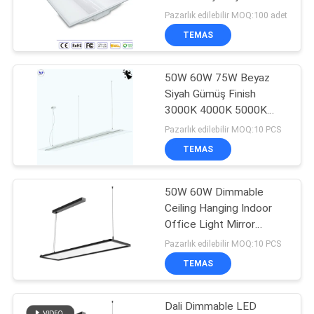
POLICY
merkezleri Otel lobileri
Pazarlık edilebilir MOQ:100 adet
Evin arkası Restoranlar
TEMAS
Otobüs istasyonları
102
LED Patlama
50W 60W 75W Beyaz
Siyah Gümüş Finish
Korumalı Işıklar
3000K 4000K 5000K
Asılı Asılı LED Kare Asılı
Pazarlık edilebilir MOQ:10 PCS
Panel Işık
TEMAS
50W 60W Dimmable
57
Ceiling Hanging Indoor
Office Light Mirror
led tünel ışık
Transparent LED
Pazarlık edilebilir MOQ:10 PCS
Pendent Panel Light with
TEMAS
Black White Silver 50W
60W Dimmable Ceiling
Hanging Indoor Office
Dali Dimmable LED