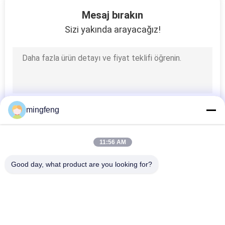
56
Mesaj bırakın
Şekillendirilebilir ray
Sizi yakında arayacağız!
lambası
mingfeng
147
LED Dış Peyzaj
11:56 AM
Aydınlatma
Good day, what product are you looking for?
Popüler Kategoriler
Tüm
LED Üçlü Korumalı 
LED Taşkın Işık
Işıklar
424