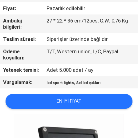
KALITE
Fiyat:
Pazarlık edilebilir
KONTROL
Ambalaj
27 * 22 * 36 cm/12pcs, G.W: 0,76 Kg
bilgileri:
BIZE
Teslim süresi:
Siparişler üzerinde bağlıdır
ULAŞIN
Ödeme
T/T, Western union, L/C, Paypal
koşulları:
BIR
Yetenek temini:
Adet 5.000 adet / ay
TEKLIF
Vurgulamak:
,
ISTEĞI
led sport lights
Sel led ışıkları
EN IYI FIYAT
SITE
HARITASI
PRIVACY