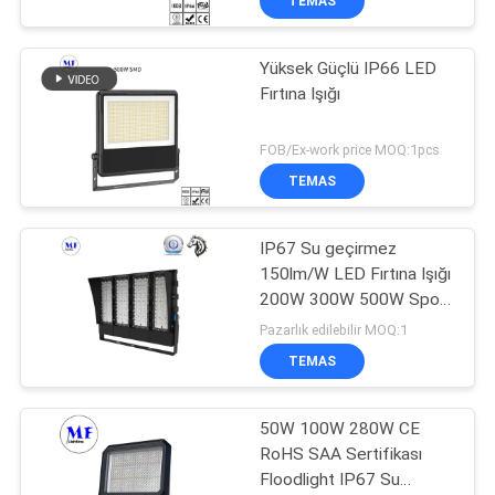
TEMAS
Yüksek Güçlü IP66 LED
Fırtına Işığı
FOB/Ex-work price MOQ:1pcs
TEMAS
IP67 Su geçirmez
150lm/W LED Fırtına Işığı
200W 300W 500W Spor
Alanları ve Tenis Sahası
Pazarlık edilebilir MOQ:1
İçin
TEMAS
50W 100W 280W CE
RoHS SAA Sertifikası
Floodlight IP67 Su