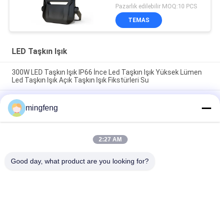
geçirmez LED Projector
Pazarlık edilebilir MOQ:10 PCS
Lights
TEMAS
LED Taşkın Işık
300W LED Taşkın Işık IP66 İnce Led Taşkın Işık Yüksek Lümen
Led Taşkın Işık Açık Taşkın Işık Fikstürleri Su
Yüksek Güçlü Yüksek Direk Taşkın Işık IP66 400W Yollar ve
mingfeng
Otoyollar
IP65 180lm/W LED Fırtına Işığı Acil Durum Sensörü ile 120
derecelik ışık açısı
2:27 AM
Popüler Kategoriler
Good day, what product are you looking for?
Tüm
LED Üçlü Korumalı 
LED Taşkın Işık
Işıklar