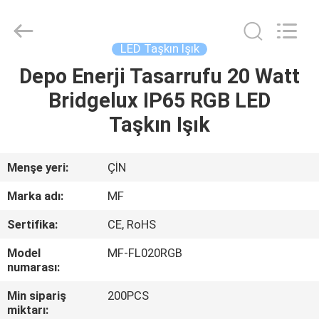
2026
Ming
Feng
Lighting
Co.,Ltd..
LED Taşkın Işık
All
Rights
Reserved.
Depo Enerji Tasarrufu 20 Watt
EV
Bridgelux IP65 RGB LED
ÜRÜNLER
Taşkın Işık
VIDEOLAR
Menşe yeri:
ÇİN
Marka adı:
MF
HAKKIMIZDA
Sertifika:
CE, RoHS
FABRIKA
Model
MF-FL020RGB
numarası:
TURU
Min sipariş
200PCS
miktarı: