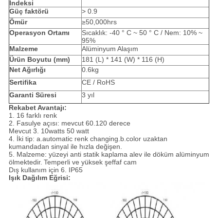
İndeksi
Güç faktörü
> 0.9
Ömür
≥50,000hrs
Operasyon Ortamı
Sıcaklık: -40 ° C ~ 50 ° C / Nem: 10% ~
95%
Malzeme
Alüminyum Alaşım
Ürün Boyutu (mm)
181 (L) * 141 (W) * 116 (H)
Net Ağırlığı
0.6kg
Sertifika
CE / RoHS
Garanti Süresi
3 yıl
Rekabet Avantajı:
1. 16 farklı renk
2. Fasulye açısı: mevcut 60.120 derece
Mevcut 3. 10watts 50 watt
4. İki tip: a.automatic renk changing.b.color uzaktan
kumandadan sinyal ile hızla değişen.
5. Malzeme: yüzeyi anti statik kaplama alev ile döküm alüminyum
ölmektedir.
Temperli ve yüksek şeffaf cam
Dış kullanım için 6. IP65
Işık Dağılım Eğrisi: