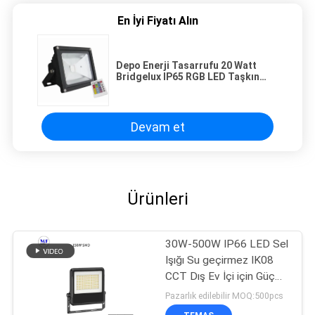
En İyi Fiyatı Alın
Depo Enerji Tasarrufu 20 Watt
Bridgelux IP65 RGB LED Taşkın
Işık
Devam et
Ürünleri
30W-500W IP66 LED Sel
Işığı Su geçirmez IK08
CCT Dış Ev İçi için Güç
Kapatma
Pazarlık edilebilir MOQ:500pcs