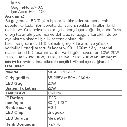
İp 65
Güç Faktörü:> 0.9
Işın Açısı: 60 °, 120 °
Açıklama:
Su geçirmez LED Taşkın Işık artık tüketiciler arasında çok
popüler.
O kadar ileri boyutlarda, stilleri, renkleri, fiyatları farklı
olabilir ve.
Geleneksel akkor ışıkla karşılaştırıldığında, daha fazla
enerji tasarrufu yardımcı ve daha az ısı açığa çıkarabilir.
Bu ev
aydınlatma sistemi için ilk seçenek olmalıdır.
Bizim su geçirmez LED sel ışık, gerçek tasarruf ve yüksek
verimliliği, enerji tasarrufu kadar w 90 ~ 100lm / 3 yıl garanti
olabilir beri LED tasarım vardır.
Farklı güç mevcuttur: 10W, 20W,
30W, 50W, 70W, 90W, 100W, 140W, 150W 200W vb Biz seçim
için iyi bir aydınlatma etkisi ile çeşitli LED sel ışık sağlamak
Özellikler:
Madde
MF-FL020RGB
Giriş gerilimi
85-265Vac 50Hz / 60Hz
LED Güç
20W
Sistem Tüketimi
22W
Teslim Akı
1540lm
IP Rating
IP65
Işın Açısı
60 °, 120 °
Renk sıcaklığı
RGB
LED Chip
Bridgelux
LED Sürücü
MeanWell
Renk Dönüşüm
Ra> 70