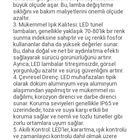
büyük ölçüde aşar. Bu, lamba değiştirme
POLICY
sıklığını ve bakım maliyetlerini önemli ölçüde
azaltır.
3. Mükemmel Işık Kalitesi: LED tünel
lambaları, genellikle yaklaşık 70-80'lik bir renk
sunma indeksine sahiptir ve üç renkli fosfor
kullananlar daha da yüksek değerler sunar.
Bu, daha doğal ve net bir aydınlatma efekti
sağlayarak sürücü görünürlüğünü artırır.
Ayrıca, LED lambalar titreşimsizdir, görsel
yorgunluğu azaltır ve sürüş güvenliğini artırır.
4. Çevresel Direnç: LED muhafazaları tipik
olarak döküm alüminyum veya alüminyum
alaşımından yapılmıştır ve mükemmel ısı
dağılımı, korozyon direnci ve darbe direnci
sunar. Koruma seviyeleri genellikle IP65 ve
üzerindedir, toza ve suya karşı etkili bir
koruma sağlar ve nemli ve tozlu tüneller gibi
zorlu ortamlara uyum sağlar.
5. Akıllı Kontrol: LED'ler, karartma, ışık kontrolü
ve zamanlayıcı kontrolü dahil olmak üzere