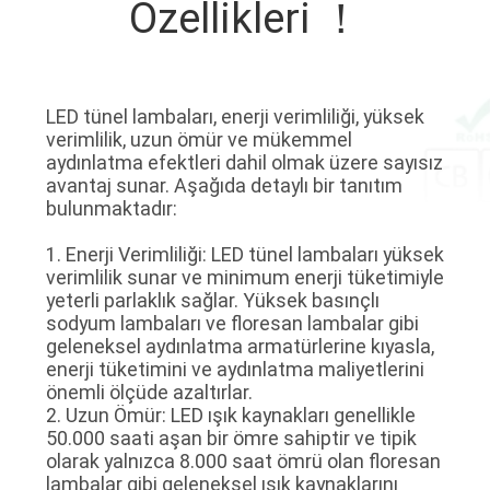
KALITE
Özellikleri ！
KONTROL
BIZE
LED tünel lambaları, enerji verimliliği, yüksek
verimlilik, uzun ömür ve mükemmel
ULAŞIN
aydınlatma efektleri dahil olmak üzere sayısız
avantaj sunar. Aşağıda detaylı bir tanıtım
bulunmaktadır:
BIR
1. Enerji Verimliliği: LED tünel lambaları yüksek
TEKLIF
verimlilik sunar ve minimum enerji tüketimiyle
ISTEĞI
yeterli parlaklık sağlar. Yüksek basınçlı
sodyum lambaları ve floresan lambalar gibi
geleneksel aydınlatma armatürlerine kıyasla,
SITE
enerji tüketimini ve aydınlatma maliyetlerini
önemli ölçüde azaltırlar.
HARITASI
2. Uzun Ömür: LED ışık kaynakları genellikle
50.000 saati aşan bir ömre sahiptir ve tipik
olarak yalnızca 8.000 saat ömrü olan floresan
PRIVACY
lambalar gibi geleneksel ışık kaynaklarını