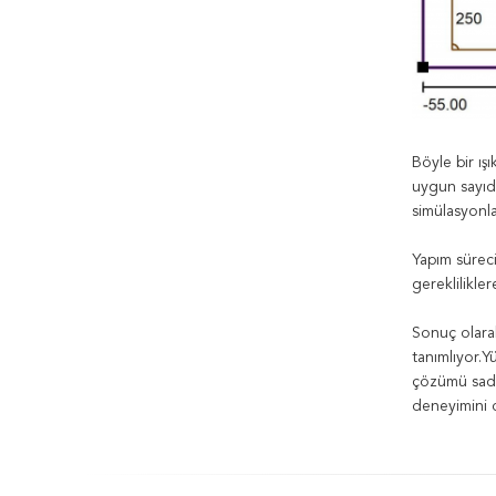
Böyle bir ış
uygun sayıda
simülasyonla
Yapım süreci
gereklilikle
Sonuç olarak
tanımlıyor.Y
çözümü sadec
deneyimini de