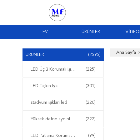
EV
ÜRÜNLER
VIDEO
Ana Sayfa
ÜRÜNLER
(2595)
LED Üçlü Korumalı Işıklar
(225)
LED Taşkın Işık
(301)
stadyum ışıkları led
(220)
Yüksek defne aydınlatma led
(222)
LED Patlama Korumalı Işıklar
(99)