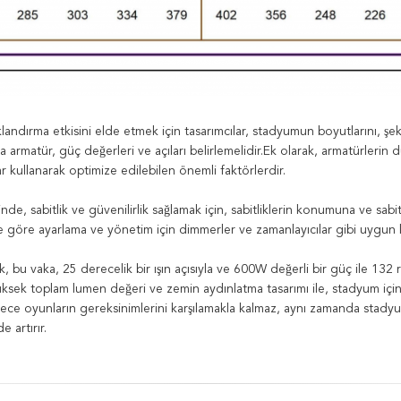
ıklandırma etkisini elde etmek için tasarımcılar, stadyumun boyutlarını, şe
 armatür, güç değerleri ve açıları belirlemelidir.Ek olarak, armatürlerin
r kullanarak optimize edilebilen önemli faktörlerdir.
nde, sabitlik ve güvenilirlik sağlamak için, sabitliklerin konumuna ve sabitl
re göre ayarlama ve yönetim için dimmerler ve zamanlayıcılar gibi uygun ko
, bu vaka, 25 derecelik bir ışın açısıyla ve 600W değerli bir güç ile 1
üksek toplam lumen değeri ve zemin aydınlatma tasarımı ile, stadyum içi
e oyunların gereksinimlerini karşılamakla kalmaz, aynı zamanda stadyumda
 artırır.