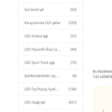
led tünel ışık
(54)
Karayolunda LED ışıklar
(320)
LED Arama Işığı
(27)
LED Havacılık İkaz Lambası
(44)
LED Spot Track ışığı
(72)
Bu Kazakista
Şekillendirilebilir ray lambası
(8)
132 600W'lik
LED Dış Peyzaj Aydınlatma
(144)
LED Aşağı Işık
(421)