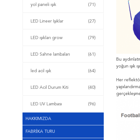
yol paneli ışık
(71)
LED Lineer Işıklar
(27)
LED ışıkları grow
(79)
LED Sahne lambaları
(61)
Bu aydınlatm
yoğun ışık ış
led acil ışık
(64)
Her reflekt
yapılandırma
LED Acil Durum Kiti
(40)
gerçekleşmes
LED UV Lambası
(96)
HAKKIMIZDA
FABRIKA TURU