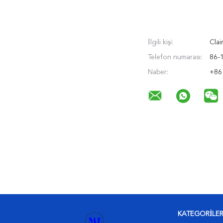
İlgili kişi:
Clair
Telefon numarası:
86-
Naber:
+86
KATEGORILE