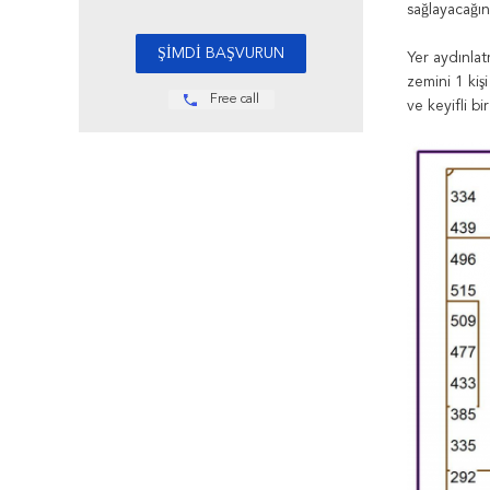
sağlayacağın
Yer aydınlat
zemini 1 kiş
Free call
ve keyifli bi