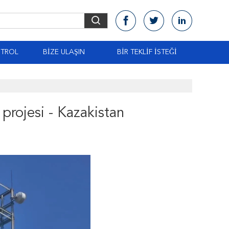
NTROL
BIZE ULAŞIN
BIR TEKLIF ISTEĞI
 projesi - Kazakistan