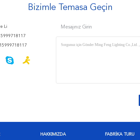
Bizimle Temasa Geçin
e Li
Mesajınız Girin
15999718117
15999718117
R
HAKKIMIZDA
FABRIKA TURU