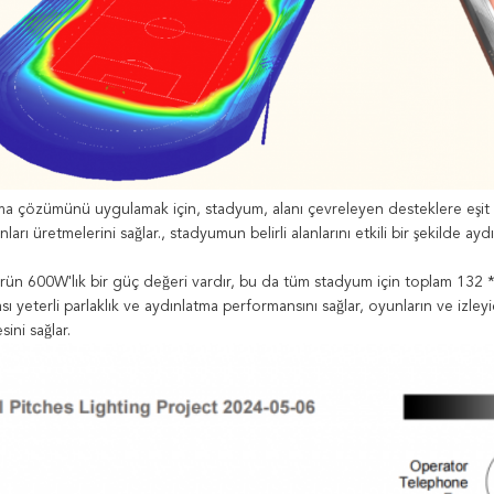
a çözümünü uygulamak için, stadyum, alanı çevreleyen desteklere eşit şe
ınları üretmelerini sağlar., stadyumun belirli alanlarını etkili bir şekilde aydı
örün 600W'lık bir güç değeri vardır, bu da tüm stadyum için toplam 1
sı yeterli parlaklık ve aydınlatma performansını sağlar, oyunların ve izley
ini sağlar.