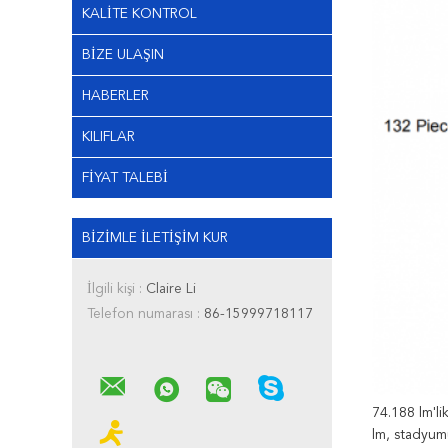
KALITE KONTROL
BIZE ULAŞIN
HABERLER
KILIFLAR
FIYAT TALEBI
BIZIMLE ILETIŞIM KUR
İlgili kişi :
Claire Li
Telefon numarası :
86-15999718117
74.188 lm'li
lm, stadyumu