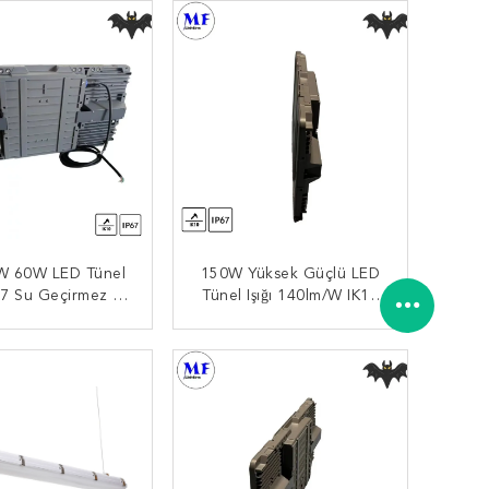
 IK10 4000K Tünel
Için
W 60W LED Tünel
150W Yüksek Güçlü LED
P67 Su Geçirmez 5
Tünel Işığı 140lm/W IK10
Garanti IK10 4000K
IP67 Su Geçirmez 5 Yıllık
ifikasıyla Yeraltı
Garanti Yeraltı Için 5000K
MDI BAŞVURUN
ŞIMDI BAŞVURUN
Için