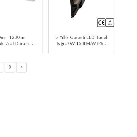
0mm 1200mm
5 Yıllık Garanti LED Tünel
le Acil Durum Pil
Işığı 50W 150LM/W IP67
D Tünel Işığı
Su Geçirmez IK10 Park
Alanı Için
MDI BAŞVURUN
ŞIMDI BAŞVURUN
8
>