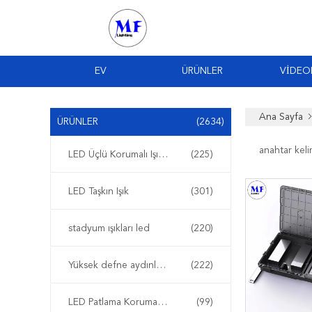
EV
ÜRÜNLER
VIDEO
Ana Sayfa
ÜRÜNLER
(2634)
anahtar keli
LED Üçlü Korumalı Işıklar
(225)
LED Taşkın Işık
(301)
stadyum ışıkları led
(220)
Yüksek defne aydınlatma led
(222)
LED Patlama Korumalı Işıklar
(99)