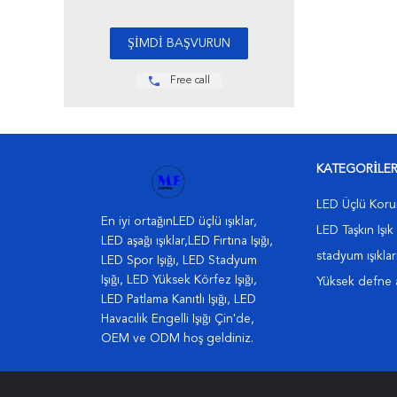
Free call
KATEGORILE
LED Üçlü Koruma
En iyi ortağınLED üçlü ışıklar,
LED Taşkın Işık
LED aşağı ışıklar,LED Fırtına Işığı,
stadyum ışıklar
LED Spor Işığı, LED Stadyum
Işığı, LED Yüksek Körfez Işığı,
Yüksek defne 
LED Patlama Kanıtlı Işığı, LED
Havacılık Engelli Işığı Çin'de,
OEM ve ODM hoş geldiniz.