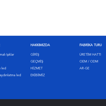
R
HAKKIMIZDA
FABRIKA TURU
lı Işıklar
GIRIŞ
ÜRETIM HATTI
GEÇMIŞ
OEM / ODM
ı led
HIZMET
AR-GE
aydınlatma led
EKIBIMIZ