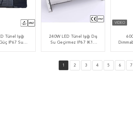
 Tünel Işığı
240W LED Tünel Işığı Dış
60
Güç IP67 Su
Su Geçirmez IP67 IK10
Dimmab
 Toz Geçirmez
4000K/5000K/5700K/650
LE
5700K 150lm/W
0K 140lm/W Şehir
 BAŞVURUN
ŞIMDI BAŞVURUN
ŞI
 120° Mimarlık
Caddesi Için
1
2
3
4
5
6
7
Için