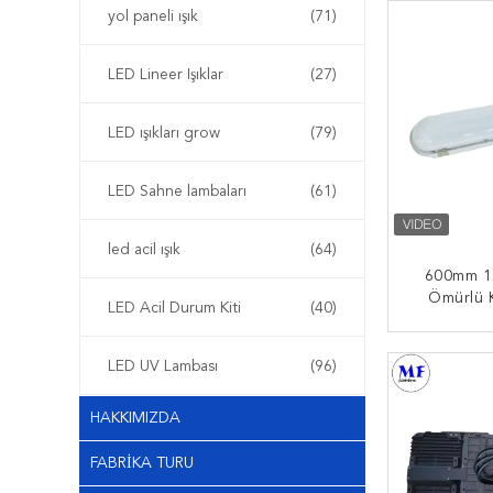
200W40
yol paneli ışık
(71)
End
LED Lineer Işıklar
(27)
LED ışıkları grow
(79)
LED Sahne lambaları
(61)
led acil ışık
(64)
600mm 1
Ömürlü Kı
LED Acil Durum Kiti
(40)
Durum Ak
ŞIMDI
LED UV Lambası
(96)
HAKKIMIZDA
FABRIKA TURU