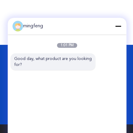
mingfeng
1:01 PM
BIZE ULAŞIN
Good day, what product are you looking 
for?
Ming Feng Lighting Co.,Ltd.
Fumin Teknopark B, Wen Tang Heng Ling
Endüstri, Dongcheng Bölgesi,
Dongguan, Guangdong Eyaleti, Çin.
86-0769-23320862
mf_sales1@mingfeng-lighting.com