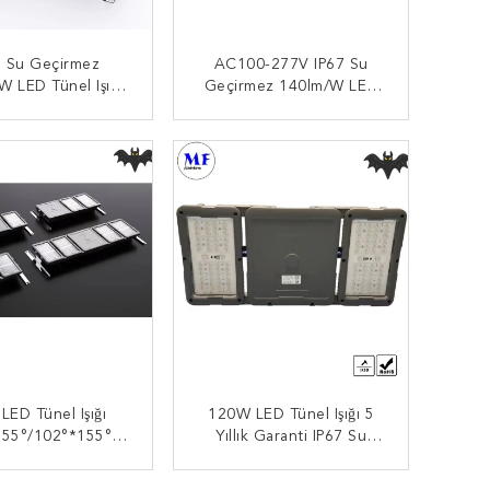
7 Su Geçirmez
AC100-277V IP67 Su
W LED Tünel Işığı
Geçirmez 140lm/W LED
W80W100W150W
Tünel Işığı
400W480W Dış
40W50W80W100W150W
MDI BAŞVURUN
ŞIMDI BAŞVURUN
Endüstriyel
200W400W480W Dış
Endüstriyel
LED Tünel Işığı
120W LED Tünel Işığı 5
155°/102°*155°
Yıllık Garanti IP67 Su
*148°/23°*105°
Geçirmez 5000K IK10
 Geçirmez 5 Yıllık
140lm/W Tünel Için
MDI BAŞVURUN
ŞIMDI BAŞVURUN