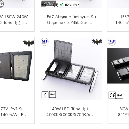
W 180W 240W
IP67 Alaşım Alüminyum Su
IP6
Tünel Işığı 5
Geçirmez 5 Yıllık Garanti
140lm/
nti Modül Işığı
Demiryolu Tüneli Yüksek
40W50
l Floodlight
Yol Tüneli Için LED Tünel
200W
 BAŞVURUN
ŞIMDI BAŞVURUN
ŞI
od Light
Işığı
77V IP67 Su
40W LED Tünel Işığı
80W 
 140lm/W LED
4000K/5000K/5700K/650
85°*
el Işığı
0K IP67 Tünel Yeraltı Park
/125°
0W100W150W
Alanı Için Su Geçirmez
IP67 Su
 BAŞVURUN
ŞIMDI BAŞVURUN
ŞI