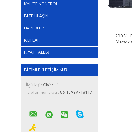
KALITE KONTROL
BIZE ULAŞIN
HABERLER
200W LED
KILIFLAR
Yüksek 
Geçirmez
FIYAT TALEBI
Ik10 CCT 
ŞIMDI
Işık Açısı
BIZIMLE ILETIŞIM KUR
İlgili kişi :
Claire Li
Telefon numarası :
86-15999718117