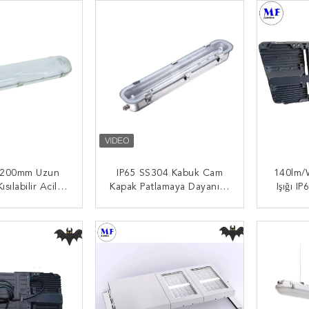
0W480W Dış
IK10
Garanti
üstriyel
200mm Uzun
IP65 SS304 Kabuk Cam
140lm/
sılabilir Acil
Kapak Patlamaya Dayanıklı
Işığı I
üsü LED Tünel
LED Tünel Işığı
Yıllık 
Işığı
CE Sert
 BAŞVURUN
ŞIMDI BAŞVURUN
ŞI