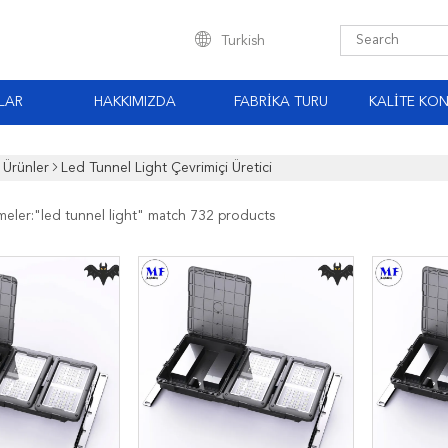
Turkish
LAR
HAKKIMIZDA
FABRIKA TURU
KALITE KO
Ürünler
Led Tunnel Light Çevrimiçi Üretici
meler:"
led tunnel light
" match 732 products