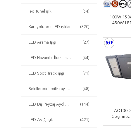
led tünel ışık
(54)
100W 150
450W LED 
Karayolunda LED ışıklar
(320)
Yıllık Gara
LED Modü
ŞIMDI
Flo
LED Arama Işığı
(27)
LED Havacılık İkaz Lambası
(44)
LED Spot Track ışığı
(71)
Şekillendirilebilir ray lambası
(48)
LED Dış Peyzaj Aydınlatma
(144)
AC100-2
Geçirmez
LED Aşağı Işık
(421)
Tün
40W50W8
ŞIMDI